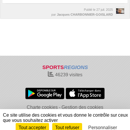
Publié le
27 juil. 2025
par
Jacques CHARBONNIER-GOISLARD
SPORTS
REGIONS
46239
visites
Charte cookies
Gestion des cookies
Informations légales
Signaler un contenu inapproprié
Ce site utilise des cookies et vous donne le contrôle sur ceux
que vous souhaitez activer
Tout accepter
Tout refuser
Personnaliser
Envie de participer ?
Connexion