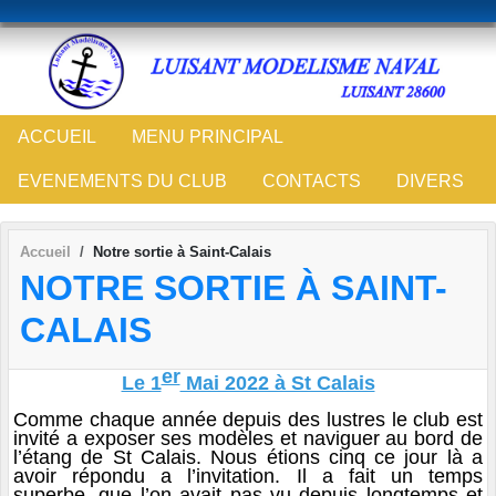
Panneau de gestion des cookies
ACCUEIL
MENU PRINCIPAL
EVENEMENTS DU CLUB
CONTACTS
DIVERS
Accueil
Notre sortie à Saint-Calais
NOTRE SORTIE À SAINT-
CALAIS
er
Le 1
Mai 2022 à St Calais
Comme chaque année depuis des lustres le club est
invité a exposer ses modèles et naviguer au bord de
l’étang de St Calais. Nous étions cinq ce jour là a
avoir répondu a l’invitation. Il a fait un temps
superbe, que l’on avait pas vu depuis longtemps et