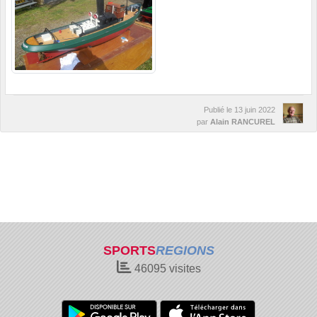
Publié le
13 juin 2022
par
Alain RANCUREL
SPORTS
REGIONS
46095
visites